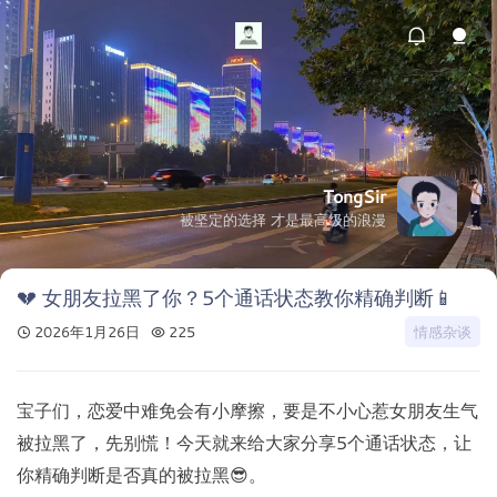
TongSir
被坚定的选择 才是最高级的浪漫
💔 女朋友拉黑了你？5个通话状态教你精确判断📱
2026年1月26日
225
情感杂谈
宝子们，恋爱中难免会有小摩擦，要是不小心惹女朋友生气
被拉黑了，先别慌！今天就来给大家分享5个通话状态，让
你精确判断是否真的被拉黑😎。